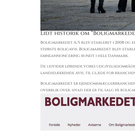
Lidt historik om “Boligmarkede
Boligmarkedet A/S blev etableret i 2008 og
største boligavis. Boligmarkedet blev etab
emneannoncering rundt i hele Danmark.
De udvider løbende vores udgivelsesområder 
landsdækkende avis, til glæde for branch
Boligmarkedet er ejendomsmæglerbranchens e
overblik over, hvad der er til salg på boligm