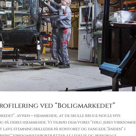
profilering ved “Boligmarkedet”
kedet”, avisen + hjemmeside, at de skulle bruge nogle nye
 på deres hjemmeside. Vi tilbød dem vores “følg jeres virksomh
 at lave stemningsbilleder på kontoret og fangede “ånden” i
eriøse” virksomhedsportrætter af ledelse og personale.