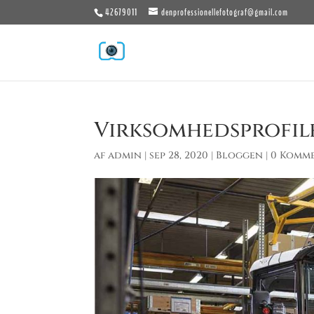
42679011
denprofessionellefotograf@gmail.com
Virksomhedsprofil
af
admin
|
sep 28, 2020
|
Bloggen
|
0 Komm