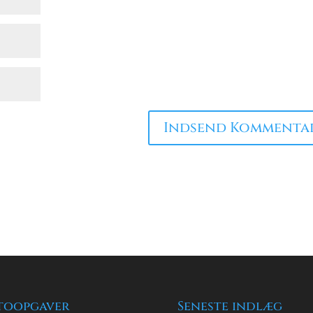
toopgaver
Seneste indlæg