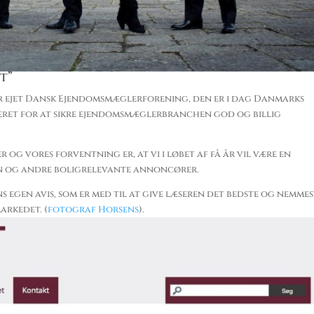
t”
 er ejet Dansk Ejendomsmæglerforening, den er i dag Danmarks
leret for at sikre ejendomsmæglerbranchen god og billig
og vores forventning er, at vi i løbet af få år vil være en
en og andre boligrelevante annoncører.
gen avis, som er med til at give læseren det bedste og nemmes
arkedet. (
fotograf Horsens
).