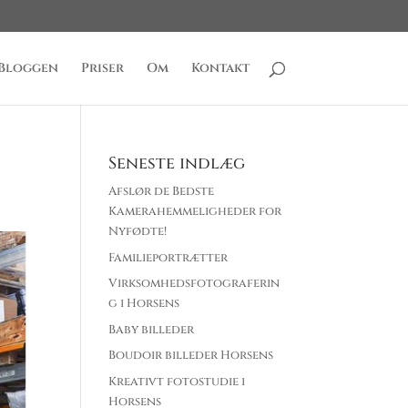
Bloggen
Priser
Om
Kontakt
Seneste indlæg
Afslør de Bedste
Kamerahemmeligheder for
Nyfødte!
Familieportrætter
Virksomhedsfotograferin
g i Horsens
Baby billeder
Boudoir billeder Horsens
Kreativt fotostudie i
Horsens