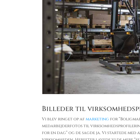
Billeder til virksomheds
Vi blev ringet op af
marketing
for “Boligmar
medarbejderfotos til virksomhedsprofilering
for en dag” og de sagde ja. Vi startede med
virksomheden. Herefter lavede vi de mere “s