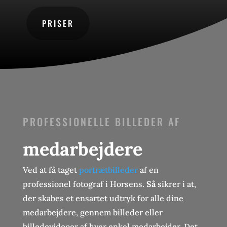
PRISER
PROFESSIONELLE BILLEDER AF
medarbejdere
Ved at få taget
portrætbilleder
af en
professionel fotograf i Horsens
. Så
sikrer i at,
der skabes et ensartet udtryk for alle dine
medarbejdere, gennem billeder eller
billedevideoer af hver enkel medarbejder. Det