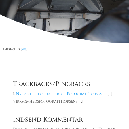
indhold
[
vis
]
Trackbacks/Pingbacks
Nyfødt fotografering - Fotograf Horsens
- […]
Virksomhedsfotografi Horsens […]
Indsend Kommentar
Din e-mailadresse vil ikke blive publiceret.
Krævede