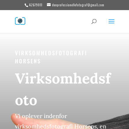
42679011
denprofessionellefotograf@gmail.com
VIRKSOMHEDSFOTOGRAFI
HORSENS
Virksomhedsf
oto
Vi oplever indenfor
virksomhedsfotografi Horsens, en