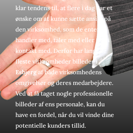
klar tendens til, at flere i dag har et
ønske om at kunne sætte ansigt på
den virksomhed, som de enten
handler med, taler med eller skal i
kontakt med. Derfor har langt de
fleste virksomheder billeder i
Esbjerg
af både virksomhedens
omgivelser og deres medarbejdere.
Ved at få taget nogle professionelle
billeder af ens personale, kan du
have en fordel, når du vil vinde dine
potentielle kunders tillid.