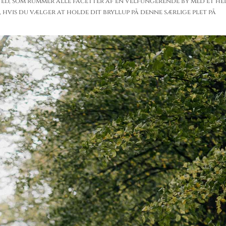
 sted, som rummer alle facetter af en velfungerende by med et he
, hvis du vælger at holde dit bryllup på denne særlige plet på