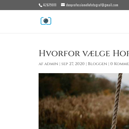
42679011
denprofessionellefotograf@gmail.com
Hvorfor vælge Hors
af
admin
|
sep 27, 2020
|
Bloggen
|
0 Komme