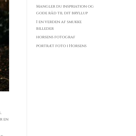
Mangler du inspriation og
gode råd til dit bryllup
I en verden af smukke
billeder
horsens fotograf
portræt foto i Horsens
,
or en