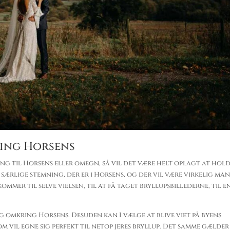
ring Horsens
ing til Horsens eller omegn, så vil det være helt oplagt at hol
 særlige stemning, der er i Horsens, og der vil være virkelig ma
mmer til selve vielsen, til at få taget bryllupsbillederne, til e
g omkring Horsens. Desuden kan I vælge at blive viet på byens
m vil egne sig perfekt til netop jeres bryllup. Det samme gælder 