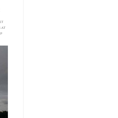
I
et
 at
up