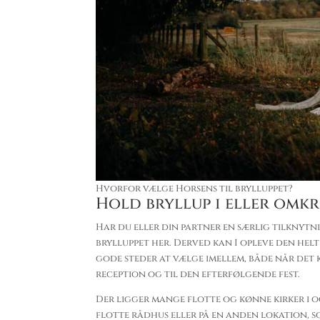
Hvorfor vælge Horsens til brylluppet?
Hold bryllup i eller omk
Har du eller din partner en særlig tilknytn
brylluppet her. Derved kan I opleve den helt
gode steder at vælge imellem, både når det ko
reception og til den efterfølgende fest.
Der ligger mange flotte og kønne kirker i o
flotte rådhus eller på en anden lokation, so