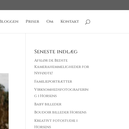
Bloggen
Priser
Om
Kontakt
Seneste indlæg
Afslør de Bedste
Kamerahemmeligheder for
Nyfødte!
Familieportrætter
Virksomhedsfotograferin
g i Horsens
Baby billeder
Boudoir billeder Horsens
Kreativt fotostudie i
Horsens