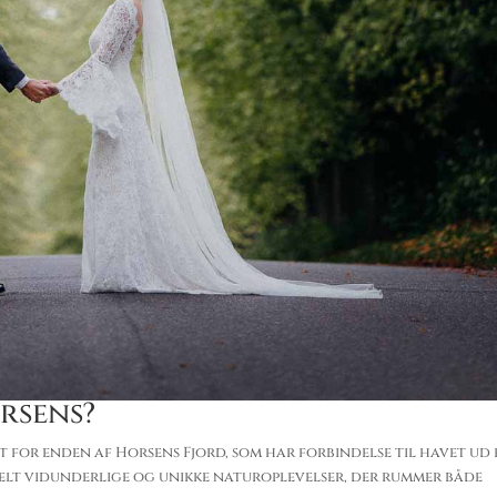
rsens?
 for enden af Horsens Fjord, som har forbindelse til havet ud
elt vidunderlige og unikke naturoplevelser, der rummer både