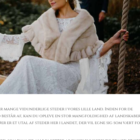
r mange vidunderlige steder i vores lille land. Inden for de
d består af, kan du opleve en stor mangfoldighed af landskaber
er er et utal af steder her i landet, der vil egne sig som vært f