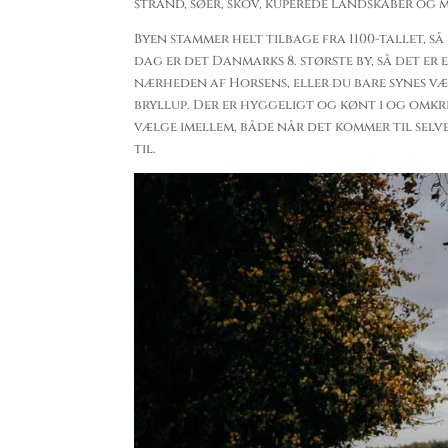
strand, søer, skov, kuperede landskaber og 
Byen stammer helt tilbage fra 1100-tallet, s
dag er det Danmarks 8. største by, så det er 
nærheden af Horsens, eller du bare synes væ
bryllup. Der er hyggeligt og kønt i og omk
vælge imellem, både når det kommer til selve
til.