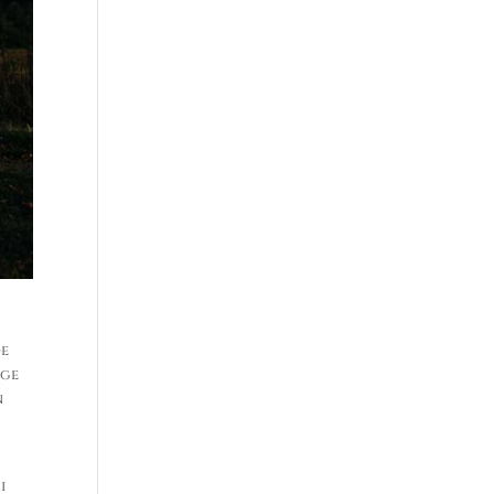
de
nge
n
i