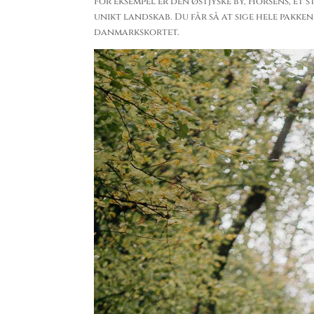
For eksempel er den østjyske by, Horsens, et
unikt landskab. Du får så at sige hele pakken
danmarkskortet.