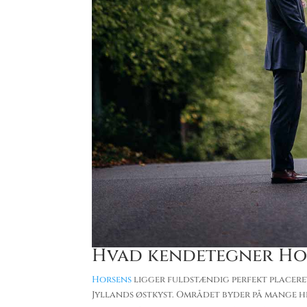
Hvad kendetegner Ho
Horsens
ligger fuldstændig perfekt placeret
Jyllands østkyst. Området byder på mange h