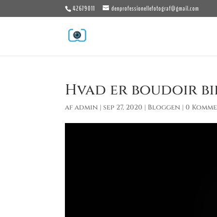
42679011
denprofessionellefotograf@gmail.com
Hvad er boudoir bi
af
admin
|
sep 27, 2020
|
Bloggen
|
0 Komme