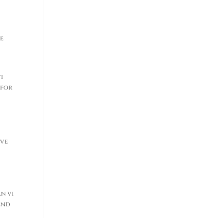
le
i
 for
ive
n vi
end