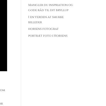
Mangler du inspriation og
gode råd til dit bryllup
I en verden af smukke
billeder
horsens fotograf
portræt foto i Horsens
 som
or