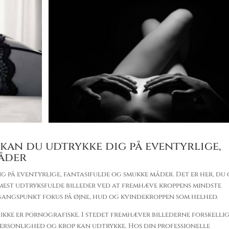
kan du udtrykke dig på eventyrlige,
måder
 på eventyrlige, fantasifulde og smukke måder. Det er her, du
mest udtryksfulde billeder ved at fremhæve kroppens mindste
dgangspunkt fokus på øjne, hud og kvindekroppen som helhed.
 ikke er pornografiske. I stedet fremhæver billederne forskelli
personlighed og krop kan udtrykke. Hos din professionelle