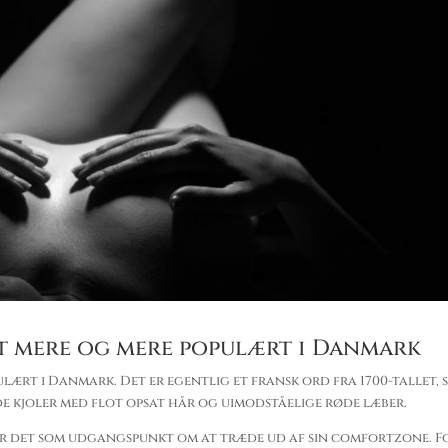
et mere og mere populært i Danmark
lært i Danmark. Det er egentlig et fransk ord fra 1700-tallet,
e kjoler med flot opsat hår og uimodståelige røde læber.
er det som udgangspunkt om at træde ud af sin comfortzone. F