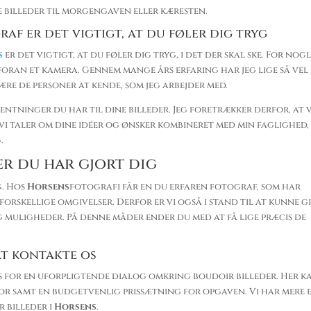
le billeder til morgengaven eller kæresten.
af er det vigtigt, at du føler dig tryg
s
er det vigtigt, at du føler dig tryg, i det der skal ske. For nog
foran et kamera. Gennem mange års erfaring har jeg lige så vel
re de personer at kende, som jeg arbejder med.
ventninger du har til dine billeder. Jeg foretrækker derfor, at v
vi taler om dine idéer og ønsker kombineret med min faglighed,
.
er du har gjort dig
g. Hos
Horsens
fotografi får en du erfaren fotograf, som har
orskellige omgivelser. Derfor er vi også i stand til at kunne g
g muligheder. På denne måder ender du med at få lige præcis de
at kontakte os
s for en uforpligtende dialog omkring boudoir billeder. Her ka
for samt en budgetvenlig prissætning for opgaven. Vi har mere 
 billeder i
Horsens
.