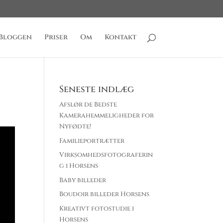
Bloggen
Priser
Om
Kontakt
Seneste indlæg
Afslør de Bedste
Kamerahemmeligheder for
Nyfødte!
Familieportrætter
Virksomhedsfotograferin
g i Horsens
Baby billeder
Boudoir billeder Horsens
Kreativt fotostudie i
Horsens