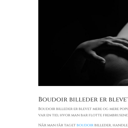
Boudoir billeder er blev
Boudoir billeder er blevet mere og mere popu
var en tid, hvor man bar flotte frembrusend
Når man får taget
boudoir
billeder, handl