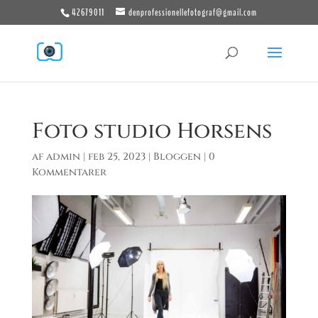
42679011
denprofessionellefotograf@gmail.com
Foto studio Horsens
af
admin
|
feb 25, 2023
|
Bloggen
|
0
Kommentarer