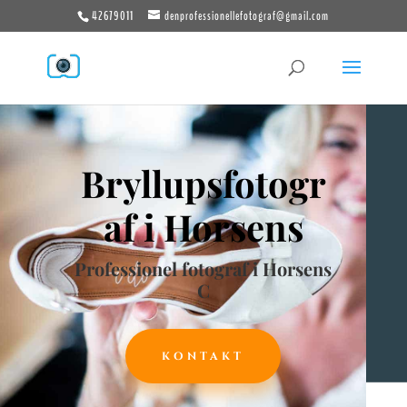
42679011
denprofessionellefotograf@gmail.com
Bryllupsfotogr
af i Horsens
Professionel fotograf i Horsens
C
KONTAKT