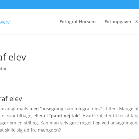
Fotograf Horsens
Fotoopgaver
f elev
tar
af elev
 jævnligt mails med “ansøgning som fotograf elev” i titlen. Mange af
 et svar tilbage, eller et “
pænt nej tak
“. Hvad skal, der til for at fan
er om en stilling. Kan man selv gøre noget i og ved ansøgningen,
t skille sig ud fra mængden?