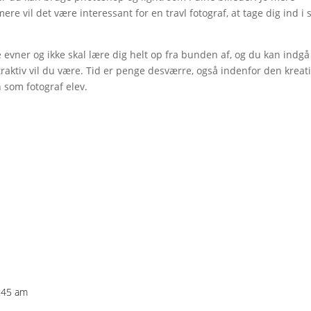
re vil det være interessant for en travl fotograf, at tage dig ind i s
e evner og ikke skal lære dig helt op fra bunden af, og du kan indgå 
raktiv vil du være. Tid er penge desværre, også indenfor den kreat
 som fotograf elev.
1:45 am