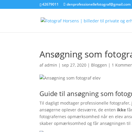
42679011
denprofessionellefotograf@gmail.com
Ansøgning som fotogra
af
admin
|
sep 27, 2020
|
Bloggen
|
1 Kommen
Guide til ansøgning som fotogr
Til dagligt modtager professionelle fotografer,
ansøgerne oplever desværre, de enten
ikke
får
fotografernes opmærksomhed når en elev ansøg
skaber opmærksomhed og får ansøgningen til a