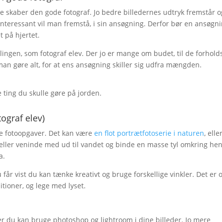
nde skaber den gode fotograf. Jo bedre billedernes udtryk fremstår o
 interessant vil man fremstå, i sin ansøgning. Derfor bør en ansøgn
t på hjertet.
illingen, som fotograf elev. Der jo er mange om budet, til de forhold
man gøre alt, for at ens ansøgning skiller sig udfra mængden.
 ting du skulle gøre på jorden.
ograf elev)
 fotoopgaver. Det kan være
en flot portrætfotoserie i naturen
, eller
eller veninde med ud til vandet og binde en masse tyl omkring he
a.
 får vist du kan tænke kreativt og bruge forskellige vinkler. Det er 
ioner, og lege med lyset.
ser du kan bruge photoshop og lightroom i dine billeder. Jo mere