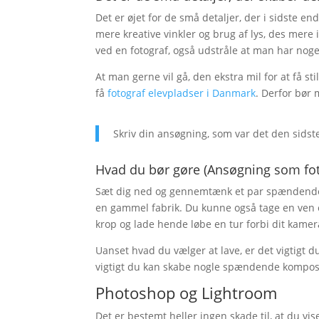
Det er øjet for de små detaljer, der i sidste e
mere kreative vinkler og brug af lys, des mere
ved en fotograf, også udstråle at man har noge
At man gerne vil gå, den ekstra mil for at få st
få
fotograf elevpladser i Danmark
. Derfor bør 
Skriv din ansøgning, som var det den sidste
Hvad du bør gøre (Ansøgning som fot
Sæt dig ned og gennemtænk et par spændende
en gammel fabrik. Du kunne også tage en ven 
krop og lade hende løbe en tur forbi dit kamer
Uanset hvad du vælger at lave, er det vigtigt du
vigtigt du kan skabe nogle spændende komposit
Photoshop og Lightroom
Det er bestemt heller ingen skade til, at du vi