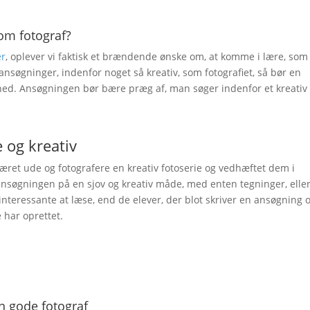
om fotograf?
er
, oplever vi faktisk et brændende ønske om, at komme i lære, som
 ansøgninger, indenfor noget så kreativ, som fotografiet, så bør en
ed. Ansøgningen bør bære præg af, man søger indenfor et kreativ f
og kreativ
æret ude og fotografere en kreativ fotoserie og vedhæftet dem i
ansøgningen på en sjov og kreativ måde, med enten tegninger, elle
 interessante at læse, end de elever, der blot skriver en ansøgning 
 har oprettet.
en gode fotograf