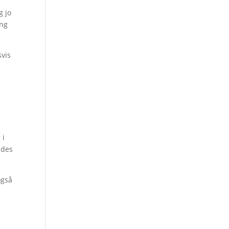
g jo
ing
svis
 i
ndes
også