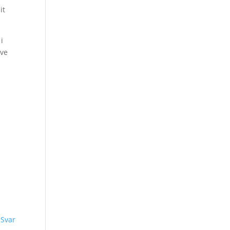
it
i
ive
Svar