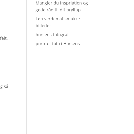
Mangler du inspriation og
gode råd til dit bryllup
I en verden af smukke
billeder
horsens fotograf
elt.
portræt foto i Horsens
r
og så